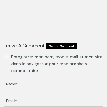
financière du Projet de
Renforcement de la Résilience des
Ecosystèmes du Ferlo (PREFERLO) –
Phase 1
Leave A Comment
Cancel Comment
Enregistrer mon nom, mon e-mail et mon site
dans le navigateur pour mon prochain
commentaire.