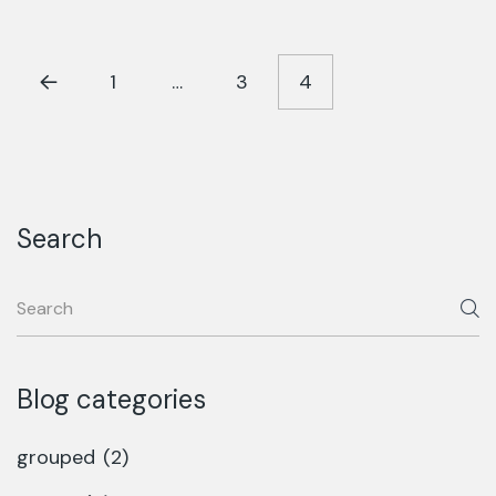
1
…
3
4
Search
Blog categories
grouped
(2)